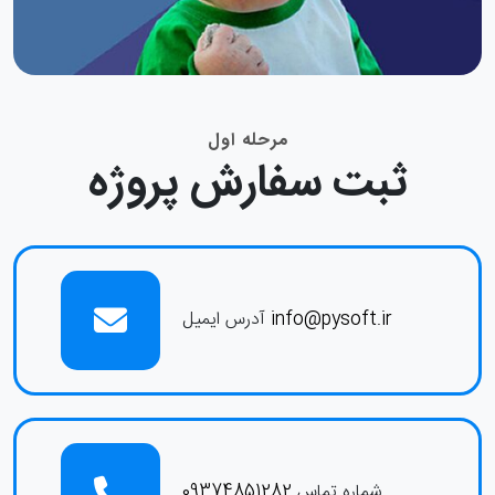
مرحله اول
ثبت سفارش پروژه
info@pysoft.ir
آدرس ایمیل
شماره تماس
09374851282